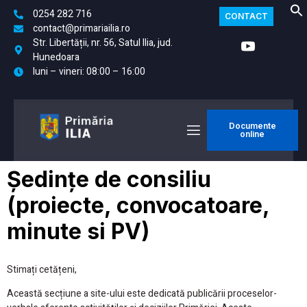
0254 282 716
CONTACT
contact@primariailia.ro
Str. Libertății, nr. 56, Satul Ilia, jud.
Hunedoara
luni – vineri: 08:00 – 16:00
Documente
online
Ședințe de consiliu
(proiecte, convocatoare,
minute si PV)
Stimați cetățeni,
Această secțiune a site-ului este dedicată publicării proceselor-