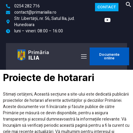
0254 282 716
CONTACT
contact@primariailia.ro
Str. Libertății, nr. 56, Satul Ilia, jud.
Hunedoara
luni – vineri: 08:00 – 16:00
Documente
online
Proiecte de hotarari
Stimați cetățeni, Această secțiune a site-ului este dedicată publicării
proiectelor de hotarari aferente activităților și deciziilor Primăriei.
Aceste documente vor fi încărcate și făcute publice de către
Primărie pe măsură ce devin disponibile, pentru a asigura
transparența și accesul dumneavoastră la informațiile relevante. Vă
încurajăm să verificați periodic această pagină pentru a fi la curent cu
cele mai recente actualizări. Vă mulțumim pentru interesul și