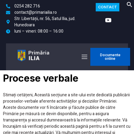
0254 282 716
CONTACT
contact@primariailia.ro
Str. Libertății, nr. 56, Satul Ilia, jud.
Hunedoara
luni – vineri: 08:00 – 16:00
Documente
online
Procese verbale
Stimați cetățeni, Această secțiune a site-ului este dedicată publicării
proceselor-verbale aferente activităților și deciziilor Primăriei.
Aceste documente vor fi încărcate și făcute publice de către
Primărie pe măsură ce devin disponibile, pentru a asigura
transparența și accesul dumneavoastră la informațiile relevante. Vă
încurajăm să verificați periodic această pagină pentru a fi la curent cu
cele mai recente actualizări. Vă mulțumim pentru interesul și