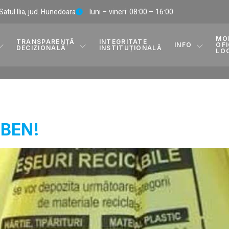
, Satul Ilia, jud. Hunedoara
luni – vineri: 08:00 – 16:00
MO
TRANSPARENȚĂ
INTEGRITATE
INFO
OFI
DECIZIONALĂ
INSTITUȚIONALĂ
LO
LBEN!