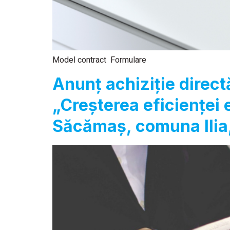
Model contract Formulare
Anunț achiziție direct
„Creșterea eficienței 
Săcămaş, comuna Ilia