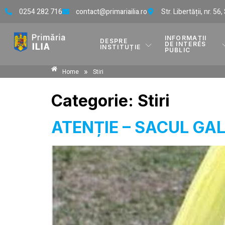
0254 282 716
contact@primariailia.ro
Str. Libertății, nr. 56
INFORMAȚII
DESPRE
DE INTERES
INSTITUȚIE
PUBLIC
»
Home
Stiri
Categorie:
Stiri
ATENȚIE – SACUL GA