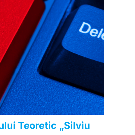
lui Teoretic „Silviu