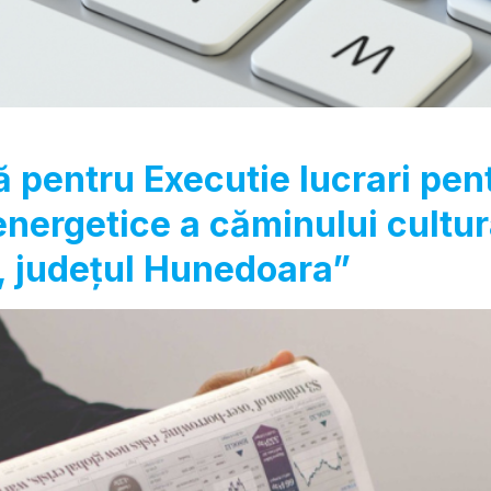
ă pentru Executie lucrari pent
energetice a căminului cultura
, județul Hunedoara”