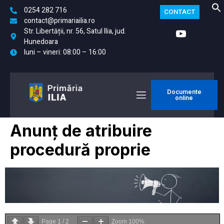
0254 282 716
CONTACT
contact@primariailia.ro
Str. Libertății, nr. 56, Satul Ilia, jud.
Hunedoara
luni – vineri: 08:00 – 16:00
Documente
online
Anunț de atribuire
procedură proprie
Page
1
/
2
Zoom
100%