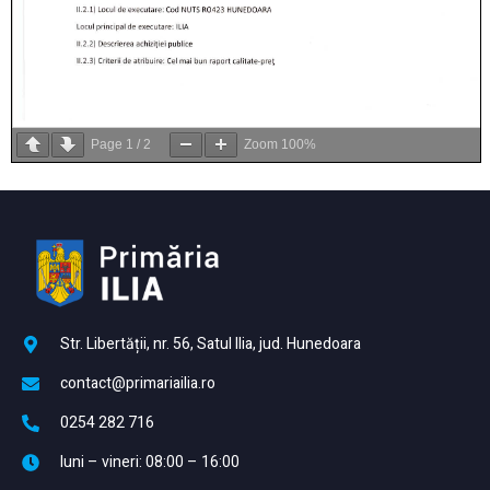
Page
1
/
2
Zoom
100%
Str. Libertății, nr. 56, Satul Ilia, jud. Hunedoara
contact@primariailia.ro
0254 282 716
luni – vineri: 08:00 – 16:00