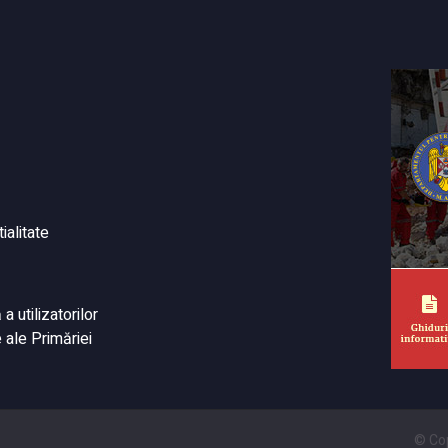
ialitate
 utilizatorilor
 ale Primăriei
© Cop