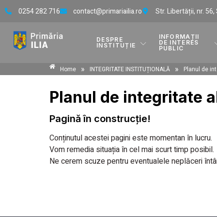
0254 282 716
contact@primariailia.ro
Str. Libertății, nr. 56
INFORMAȚII
DESPRE
DE INTERES
INSTITUȚIE
PUBLIC
»
»
Home
INTEGRITATE INSTITUȚIONALĂ
Planul de int
Planul de integritate al
Pagină în construcție!
Conținutul acestei pagini este momentan în lucru.
Vom remedia situația în cel mai scurt timp posibil.
Ne cerem scuze pentru eventualele neplăceri întâ