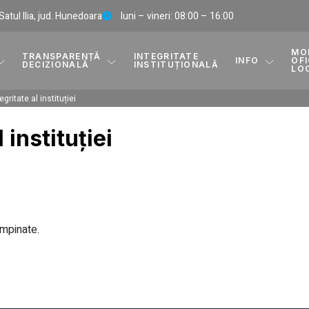
, Satul Ilia, jud. Hunedoara
luni – vineri: 08:00 – 16:00
MO
TRANSPARENȚĂ
INTEGRITATE
INFO
OFI
DECIZIONALĂ
INSTITUȚIONALĂ
LO
egritate al instituției
 instituției
mpinate.