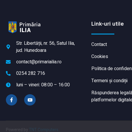
Link-uri utile
Str. Libertății, nr. 56, Satul Ilia,
Contact
jud. Hunedoara
Cookies
contact@primariailia.ro
Politica de confident
0254 282 716
Termeni și condiții
luni – vineri: 08:00 – 16:00
Răspunderea legală a
platformelor digitale
Powered by
TNT Computers