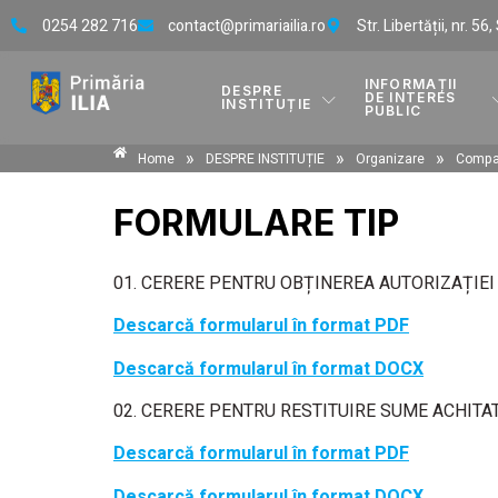
0254 282 716
contact@primariailia.ro
Str. Libertății, nr. 56
INFORMAȚII
DESPRE
DE INTERES
INSTITUȚIE
PUBLIC
»
»
»
Home
DESPRE INSTITUȚIE
Organizare
Compa
FORMULARE TIP
01. CERERE PENTRU OBȚINEREA AUTORIZAȚIEI
Descarcă formularul în format PDF
Descarcă formularul în format DOCX
02. CERERE PENTRU RESTITUIRE SUME ACHITA
Descarcă formularul în format PDF
Descarcă formularul în format DOCX