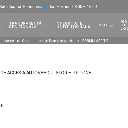
, Satul Ilia, jud. Hunedoara
luni – vineri: 08:00 – 16:00
MO
TRANSPARENȚĂ
INTEGRITATE
INFO
OFI
DECIZIONALĂ
INSTITUȚIONALĂ
LO
»
»
rtimente
Compartimentul Taxe și Impozite
FORMULARE TIP
 DE ACCES A AUTOVEHICULELOR – 7.5 TONE
TE