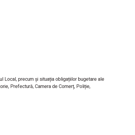
l Local, precum și situația obligațiilor bugetare ale
ătorie, Prefectură, Camera de Comerț, Poliție,