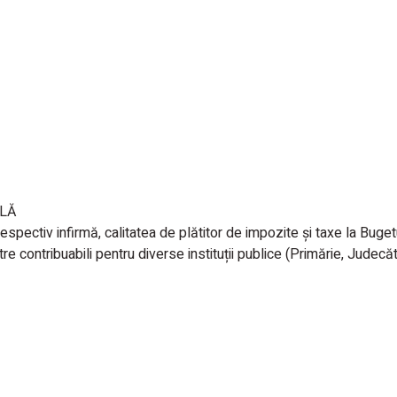
ALĂ
spectiv infirmă, calitatea de plătitor de impozite și taxe la Bugetu
ătre contribuabili pentru diverse instituții publice (Primărie, Judec