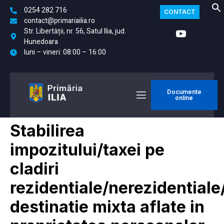
0254 282 716
CONTACT
contact@primariailia.ro
Str. Libertății, nr. 56, Satul Ilia, jud.
Hunedoara
luni – vineri: 08:00 – 16:00
Documente
online
Stabilirea
impozitului/taxei pe
cladiri
rezidentiale/nerezidentiale
destinatie mixta aflate in